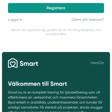
Registrera
Logga in
Glömt ditt lösenord?
Genom att registrera dig, godkänner du vår
integritetspolicy
och
användarvillkor
.
Hem
Om
Smart.nu logotyp
Välkommen till Smart
Smart.nu är en komplett lösning för tjänsteföretag som vill
effektivisera sin verksamhet och maximera lönsamheten.
Bjud enkelt in anställda, underentreprenörer och kunder för
smidigt samarbete. Få stenkoll på projekten, skicka snygga